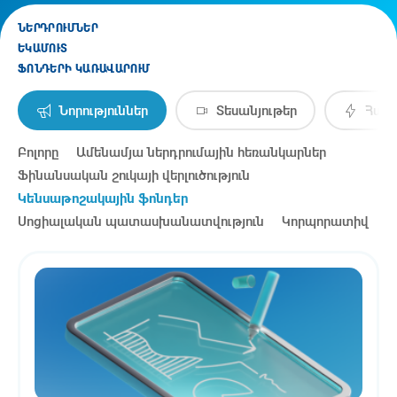
ՆԵՐԴՐՈՒՄՆԵՐ
ԵԿԱՄՈՒՏ
ՖՈՆԴԵՐԻ ԿԱՌԱՎԱՐՈՒՄ
Նորություններ
Տեսանյութեր
Հայտ
Բոլորը
Ամենամյա ներդրումային հեռանկարներ
Ֆինանսական շուկայի վերլուծություն
Կենսաթոշակային ֆոնդեր
Սոցիալական պատասխանատվություն
Կորպորատիվ