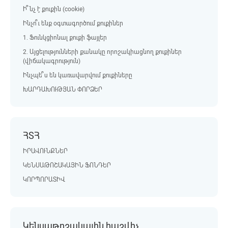
Ի՞նչ է քուքին (cookie)
Ինչո՞ւ ենք օգտագործում քուքիներ
1. Ֆունկցիոնալ քուքի ֆայլեր
2. Այցելությունների քանակը որոշակիացնող քուքիներ
(վիճակագրություն)
Ինչպե՞ս են կառավարվում քուքիները
ԽԱՐԴԱԽՈՒԹՅԱՆ ՓՈՐՁԵՐ
ՀՏՀ
ԻՐԱՎՈՒՆՔՆԵՐ
ԿԵՆՍԱԹՈՇԱԿԱՅԻՆ ՖՈՆԴԵՐ
ԿՈՐՊՈՐԱՏԻՎ
Կենսաթոշակային հաշվիչ