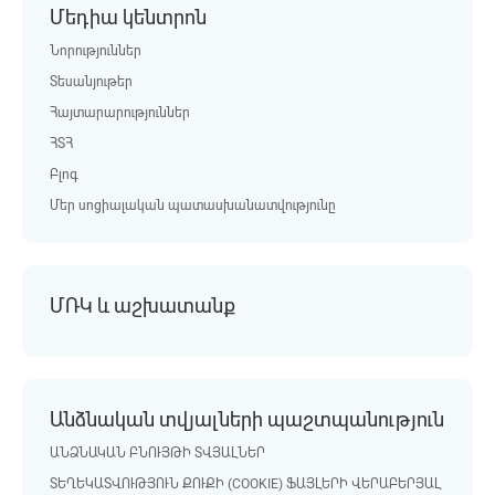
Մեդիա կենտրոն
Նորություններ
Տեսանյութեր
Հայտարարություններ
ՀՏՀ
Բլոգ
Մեր սոցիալական պատասխանատվությունը
ՄՌԿ և աշխատանք
Անձնական տվյալների պաշտպանություն
ԱՆՁՆԱԿԱՆ ԲՆՈՒՅԹԻ ՏՎՅԱԼՆԵՐ
ՏԵՂԵԿԱՏՎՈՒԹՅՈՒՆ ՔՈՒՔԻ (COOKIE) ՖԱՅԼԵՐԻ ՎԵՐԱԲԵՐՅԱԼ