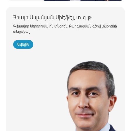
Հրայր Ասլանյան ՍիԷֆԷյ, տ․գ․թ․
Գլխավոր ներդրումային տնօրեն, Զարգացման գծով տնօրենի
տեղակալ
Ավելին