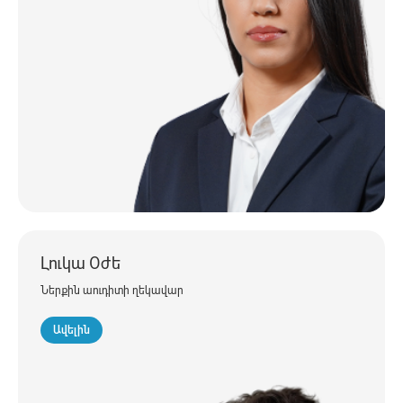
Լուկա Օժե
Ներքին աուդիտի ղեկավար
Ավելին