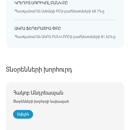
ԿՐԵԴԻՏ ԱԳՐԻԿՈԼ ԲԱՆԿ ԲԸ
Պատկանում են Ամունդի ԲԸ-ի բաժնետոմսերի 68.7%-ը
ԱԿԲԱ ՖԵԴԵՐԱՑԻԱ ՓԲԸ
Պատկանում են ԱԿԲԱ ԲԱՆԿ ԲԲԸ-ի բաժնետոմսերի 81.62%-ը
Տնօրենների խորհուրդ
Հակոբ Անդրեասյան
Տնօրենների խորհրդի նախագահ
Ավելին