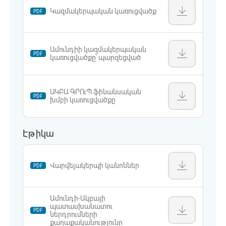
Կազմակերպական կառուցվածք
PDF
Ամունդիի կազմակերպական
PDF
կառուցվածքը՝ պարզեցված
ԱԿԲԱ ԳՐՈւՊ ֆինանսական
PDF
խմբի կառուցվածքը
Էթիկա
Վարվելակերպի կանոններ
PDF
Ամունդի-Ակբայի
պատասխանատու
PDF
ներդրումների
քաղաքականությունը