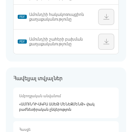
Ամունդիի հակակոռուպցիոն
PDF
քաղաքականությունը
Ամունդիի շահերի բախման
PDF
քաղաքականությունը
Հավելյալ տվյալներ
Ամբողջական անվանում
«ԱՄՈՒՆԴԻ-ԱԿԲԱ ԱՍԵԹ ՄԵՆԵՋՄԵՆԹ» փակ
բաժնետիրական ընկերություն
Հասցե