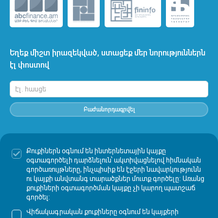
Եղեք միշտ իրազեկված, ստացեք մեր նորություններն
էլ փոստով
Բաժանորդագրվել
Քուքիներն օգնում են ինտերնետային կայքը
Սույն կայքում հրապարակված տեղեկատվության հայերեն և
օգտագործելի դարձնելուն՝ ակտիվացնելով հիմնական
անգլերեն տարբերակների միջև անհամապատասխանությունների
գործառույթները, ինչպիսիք են էջերի նավարկությունն
դեպքում, հիմք է ընդունվում հայերեն տարբերակը:
ու կայքի անվտանգ տարածքներ մուտք գործելը։ Առանց
քուքիների օգտագործման կայքը չի կարող պատշաճ
Ամունդի-Ակբան պատասխանատվություն չի կրում այլ կայքերում
հրապարակված տեղեկատվության ստույգության և
գործել։
արժանահավատության, այնտեղ տեղադրված գովազդների
համար, ինչպես նաև այդ տեղեկատվության օգտագործման
Վիճակագրական քուքիները օգնում են կայքերի
հնարավոր հետևանքների համար: