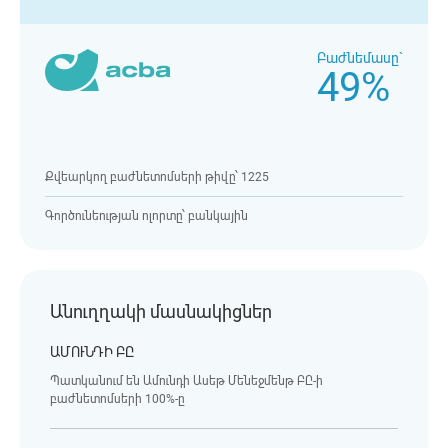
Բաժնեմասը`
49%
Քվեարկող բաժնետոմսերի թիվը՝ 1225
Գործունեության ոլորտը՝ բանկային
Անուղղակի մասնակիցներ
ԱՄՈՒՆԴԻ ԲԸ
Պատկանում են Ամունդի Ասեթ Մենեջմենթ ԲԸ-ի
բաժնետոմսերի 100%-ը