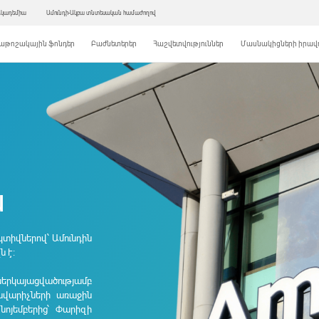
Ակադեմիա
Ամունդի-Ակբա տնտեսական համաժողով
աթոշակային ֆոնդեր
Բաժնետերեր
Հաշվետվություններ
Մասնակիցների իրավո
ն
կտիվներով՝ Ամունդին
 է։
երկայացվածությամբ
վարիչների առաջին
նոյե
մ
բերից՝ Փարիզի