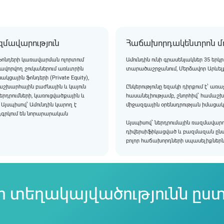
զմավարություն
Հաճախորդակենտրոն մո
՝ ֆոնդերի կառավարման ոլորտում
Ամունդին ունի գրասենյակներ 35 երկ
ավորվող շուկաներում առևտրին
տարածաշրջանում, Մերձավոր Արևելքո
ցային ֆոնդերի (Private Equity),
աշխարհային բաժնային և կայուն
Ընկերությունը եզակի դիրքում է՝ ա
րդրումների, կառուցվածքային և
հասանելիությամբ, շնորհիվ՝ համաշ
Այսպիսով՝ Ամունդին կարող է
միջազգային օրենսդրության իմացա
ընդգրկում են նորարարական
Այսպիսով՝ ներդրումային ռազմավարո
դիվերսիֆիկացված և բազմազան ընտրո
բոլոր հաճախորդների սպասելիքներն՝
 տեղակայվածությունն ըստ