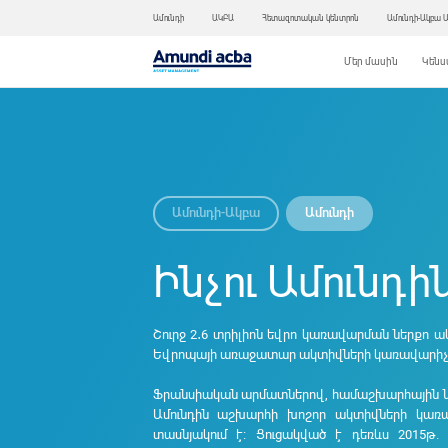
Ամունդի
ԱԿԲԱ
Հետազոտական կենտրոն
Ամունդի-Ակբա 
Մեր մասին
Կենս
Ամունդի-Ակբա
Ամունդի
Ինչու Ամունդի
Շուրջ 2․6 տրիլիոն եվրո կառավարման ներքո ա
Եվրոպայի առաջատար ակտիվների կառավարիչն
Ֆրանսիական արմատներով, համաշխարհային ն
Ամունդին
աշխարհի խոշոր ակտիվների կառա
տասնյակում է։
Ցուցակված է դեռևս 2015թ. 