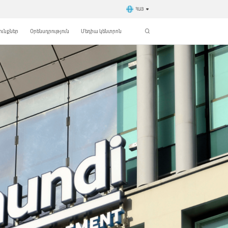
ՀԱՅ
ւնքներ
Օրենսդրություն
Մեդիա կենտրոն