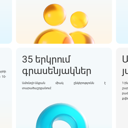
35 երկրում
Ա
գրասենյակներ
յ
րհի
 10-
Ամունդի-Ակբան միակ ընկերությունն է
1-
տարածաշրջանում։
շար
բա
քվե