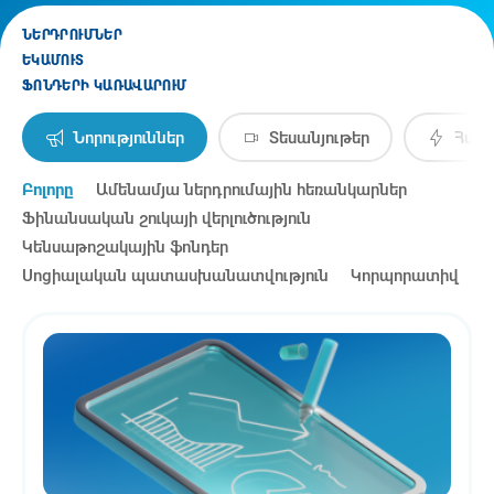
ՆԵՐԴՐՈՒՄՆԵՐ
ԵԿԱՄՈՒՏ
ՖՈՆԴԵՐԻ ԿԱՌԱՎԱՐՈՒՄ
Նորություններ
Տեսանյութեր
Հայտ
Բոլորը
Ամենամյա ներդրումային հեռանկարներ
Ֆինանսական շուկայի վերլուծություն
Կենսաթոշակային ֆոնդեր
Սոցիալական պատասխանատվություն
Կորպորատիվ