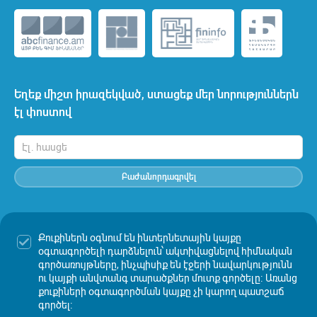
Եղեք միշտ իրազեկված, ստացեք մեր նորություններն
էլ փոստով
Բաժանորդագրվել
Քուքիներն օգնում են ինտերնետային կայքը
Սույն կայքում հրապարակված տեղեկատվության հայերեն և
օգտագործելի դարձնելուն՝ ակտիվացնելով հիմնական
անգլերեն տարբերակների միջև անհամապատասխանությունների
գործառույթները, ինչպիսիք են էջերի նավարկությունն
դեպքում, հիմք է ընդունվում հայերեն տարբերակը:
ու կայքի անվտանգ տարածքներ մուտք գործելը։ Առանց
քուքիների օգտագործման կայքը չի կարող պատշաճ
Ամունդի-Ակբան պատասխանատվություն չի կրում այլ կայքերում
հրապարակված տեղեկատվության ստույգության և
գործել։
արժանահավատության, այնտեղ տեղադրված գովազդների